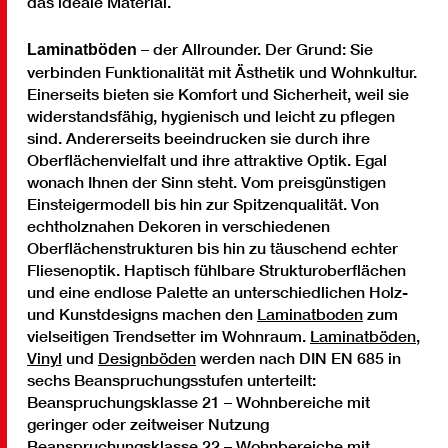
das ideale Material.
– der Allrounder. Der Grund: Sie
Laminatböden
verbinden Funktionalität mit Ästhetik und Wohnkultur.
Einerseits bieten sie Komfort und Sicherheit, weil sie
widerstandsfähig, hygienisch und leicht zu pflegen
sind. Andererseits beeindrucken sie durch ihre
Oberflächenvielfalt und ihre attraktive Optik. Egal
wonach Ihnen der Sinn steht. Vom preisgünstigen
Einsteigermodell bis hin zur Spitzenqualität. Von
echtholznahen Dekoren in verschiedenen
Oberflächenstrukturen bis hin zu täuschend echter
Fliesenoptik. Haptisch fühlbare Strukturoberflächen
und eine endlose Palette an unterschiedlichen Holz-
und Kunstdesigns machen den
Laminatboden
zum
vielseitigen Trendsetter im Wohnraum.
Laminatböden
,
Vinyl
und
Designböden
werden nach DIN EN 685 in
sechs Beanspruchungsstufen unterteilt:
Beanspruchungsklasse 21 – Wohnbereiche mit
geringer oder zeitweiser Nutzung
Beanspruchungsklasse 22 – Wohnbereiche mit